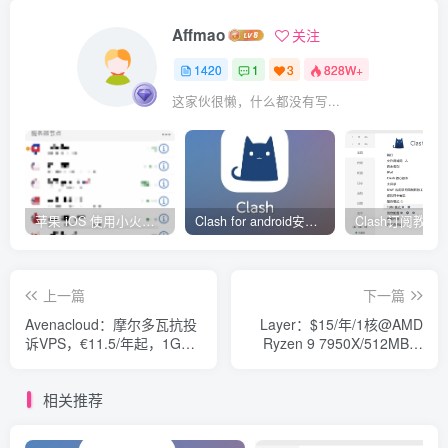
Affmao
关注
1420
1
3
828W+
这家伙很懒，什么都没有写...
苹果 iOS 使用小火箭(shadowrocket)新手教程
Clash for android安卓客户端保姆级新手使用教程
上一篇
下一篇
Avenacloud：摩尔多瓦抗投
Layer：$15/年/1核@AMD
诉VPS，€11.5/年起，1G内
Ryzen 9 7950X/512MB内
存/1核/10gSSD/100M带宽
存/10GB NVMe空间/500GB
不限流量
流量/10Gbps端口/KVM/新加
相关推荐
坡/斯波坎/英国