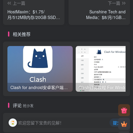
上一篇
下一篇
HostMaxim：$1.75/
Sunshine Tech and
月/512MB内存/20GB SSD空
Media：$8/月/1GB内
间/2TB流量/1Gbps端
存/32GB NVMe空间/1TB流
口/KVM/美国坦帕/英国
量/KVM/日本/洛杉矶/欧洲等
相关推荐
Clash for android安卓客户端保姆级新手使用教程
Clash订阅教
评论
抢沙发
欢迎您留下宝贵的见解！
提交