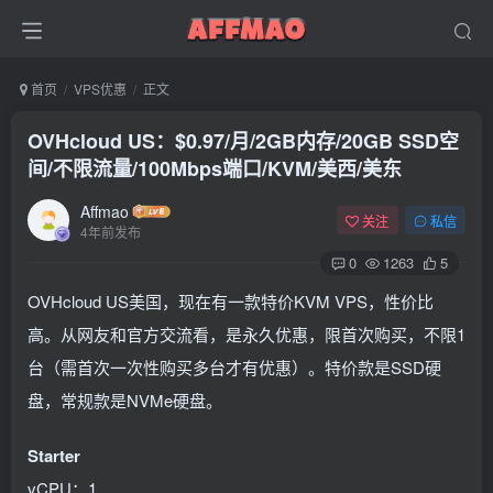
首页
VPS优惠
正文
OVHcloud US：$0.97/月/2GB内存/20GB SSD空
间/不限流量/100Mbps端口/KVM/美西/美东
Affmao
关注
私信
4年前发布
0
1263
5
OVHcloud US美国，现在有一款特价KVM VPS，性价比
高。从网友和官方交流看，是永久优惠，限首次购买，不限1
台（需首次一次性购买多台才有优惠）。特价款是SSD硬
盘，常规款是NVMe硬盘。
Starter
vCPU：1