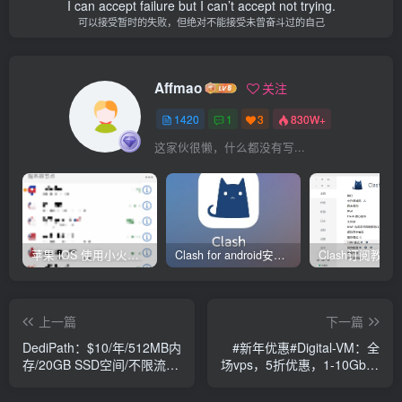
I can accept failure but I can’t accept not trying.
可以接受暂时的失败，但绝对不能接受未曾奋斗过的自己
Affmao
关注
1420
1
3
830W+
这家伙很懒，什么都没有写...
苹果 iOS 使用小火箭(shadowrocket)新手教程
Clash for android安卓客户端保姆级新手使用教程
上一篇
下一篇
DediPath：$10/年/512MB内
#新年优惠#Digital-VM：全
存/20GB SSD空间/不限流
场vps，5折优惠，1-10Gbps
量/1Gbps端口/KVM/圣何塞/
带宽可选，月付$2起，可选
洛杉矶/西雅图/拉斯维加斯/
日本/新加坡/美国/欧洲等8大