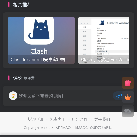
相关推荐
纽约等
机房
Clash for android安卓客户端保姆级新手使用教程
Clash订阅教
评论
抢沙发
欢迎您留下宝贵的见解！
提交
友链申请
免责声明
广告合作
关于我们
Copyright © 2022 ·
AFFMAO
· 由
MAOCLOUD
强力驱动.