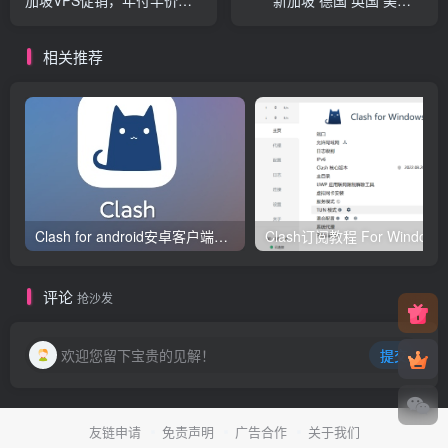
环优惠低至106.58元，可选
核/1G内存/10G固态硬
国际线路或中国大陆优化线
盘/1Gbps带宽/1T流量
相关推荐
路
Clash for android安卓客户端保姆级新手使用教程
Clash订阅教
评论
抢沙发
欢迎您留下宝贵的见解！
提交
友链申请
免责声明
广告合作
关于我们