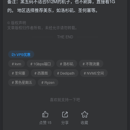
备注：黑五码不适合512M的机子，也不刷算，直接看1G
的。 地区选择推荐美东，如洛杉矶、圣何塞等。
©
版权声明
文章版权归作者所有，未经允许请勿转载。
THE END
VPS优惠
# kvm
# 1Gbps端口
# 洛杉矶
# 不限流量
# 圣何塞
# 西雅图
# Dedipath
# NVME空间
# 黑色星期五
# Ryzen
喜欢就支持一下吧
点赞
15
分享
收藏