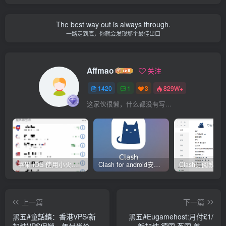
The best way out is always through.
一路走到底，你就会发现那个最佳出口
Affmao
关注
1420
1
3
829W+
这家伙很懒，什么都没有写...
苹果 iOS 使用小火箭(shadowrocket)新手教程
Clash for android安卓客户端保姆级新手使用教程
上一篇
下一篇
黑五#童話鎮：香港VPS/新
黑五#Eugamehost:月付£1/
加坡VPS促销，年付半价循
新加坡 德国 英国 美国/1