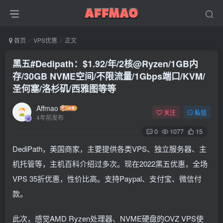
首页
VPS优惠
正文
黑五#Dedipath：$1.92/年/2核@Ryzen/1GB内
存/30GB NVME空间/不限流量/1Gbps端口/KVM/
圣何塞/洛杉矶/西雅图等等
Affmao
关注
私信
4年前发布
0
1077
15
DediPath，美国商家，主要提供各类VPS、独立服务器、主
机托管等，主机百科介绍过多次。现在2022黑五优惠，全场
VPS 35折优惠，性价比高。支持Paypal、支付宝、微信付
款。
此次，感觉AMD Ryzen处理器、NVME硬盘的OVZ VPS使