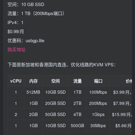
空间：10 GB SSD
流量：1 TB（200Mbps端口）
IPv4：1
$0.99/月
优惠码：usbgp.lite
购买地址
下面是新加坡和香港国内直连、优化线路的KVM VPS：
vCPU
内存
空间
流量
端口
价格
1
512MB
10GB SSD
1TB
100Mbps
$3.99/月
1
1GB
20GB SSD
2TB
200Mbps
$7.99/月
2
2GB
50GB SSD
4TB
1Gbps
$15.99/
1
1GB
10GB SSD
500GB
30Mbps
$5.66/