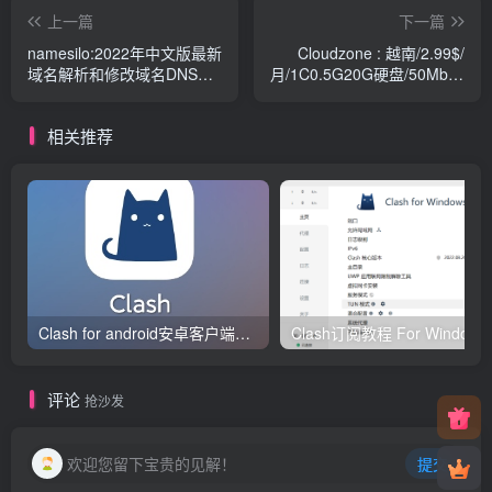
上一篇
下一篇
namesilo:2022年中文版最新
Cloudzone : 越南/2.99$/
域名解析和修改域名DNS服
月/1C0.5G20G硬盘/50Mbps
务器教程
不限流量/VNPT
相关推荐
Clash for android安卓客户端保姆级新手使用教程
Clash订阅教
评论
抢沙发
欢迎您留下宝贵的见解！
提交