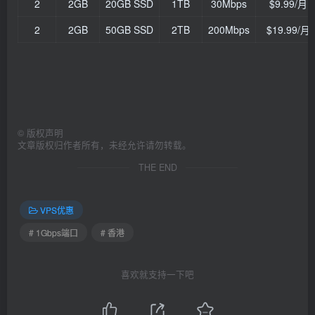
2
2GB
20GB SSD
1TB
30Mbps
$9.99/
2
2GB
50GB SSD
2TB
200Mbps
$19.99/
©
版权声明
文章版权归作者所有，未经允许请勿转载。
THE END
VPS优惠
# 1Gbps端口
# 香港
喜欢就支持一下吧