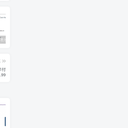
Clash订阅教程 For Windows中文使用图文教程
Clash for Mac使用教程
Quantumult保姆级新手使用教程-IOS圈
篇
年付
.99