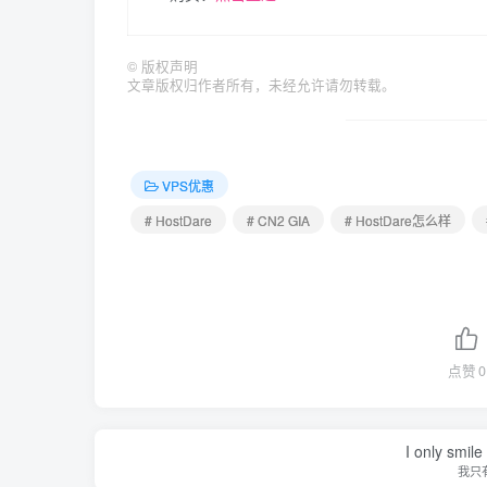
©
版权声明
文章版权归作者所有，未经允许请勿转载。
VPS优惠
# HostDare
# CN2 GIA
# HostDare怎么样
点赞
0
I only smile
我只