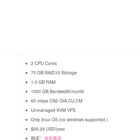
2 CPU Cores
75 GB RAID10 Storage
1.5 GB RAM
1000 GB Bandwidth/month
60 mbps CN2 GIA,CU,CM
Unmanaged KVM VPS
Only linux OS (no windows supported )
$69.29 USD/year
购买：
点击直达