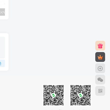
#元旦优惠#RackNerd：$21.8每年/3核CPU/2G内存/25G SSD/4T流量/1Gbps/1个IP/KVM
v2rayNG 新手配置订阅教程（Android）
论