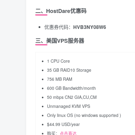
二、HostDare优惠码
优惠券代码：
HVB3NY08W6
三、美国VPS服务器
1 CPU Core
35 GB RAID10 Storage
756 MB RAM
600 GB Bandwidth/month
50 mbps CN2 GIA,CU,CM
Unmanaged KVM VPS
Only linux OS (no windows supported )
$44.99 USD/year
购买：
点击直达