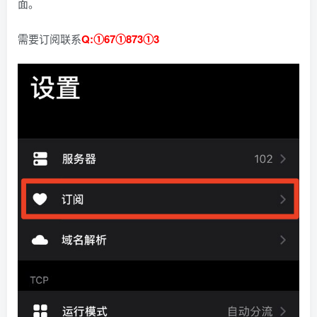
面。
需要订阅联系
Q:①67①873①3