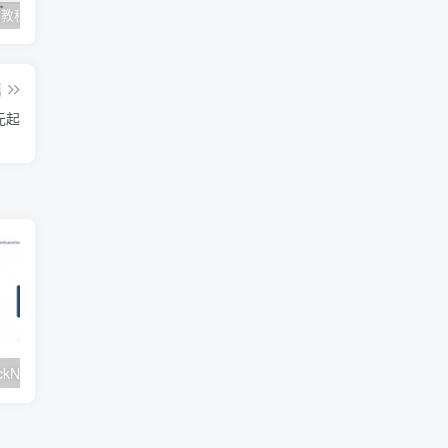
Clash订阅教程 For Windows中文使用图文教程
Clash for Mac使用教程
Quantumult保姆级新手使用教程-IOS圈
篇
3元起
#元旦优惠#RackNerd：$21.8每年/3核CPU/2G内存/25G SSD/4T流量/1Gbps/1个IP/KVM
v2rayNG 新手配置订阅教程（Android）