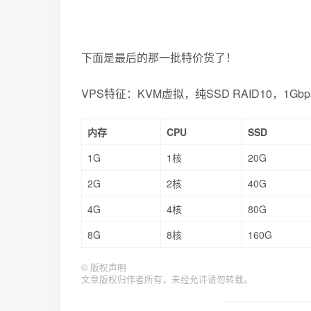
下面是最后的那一批特价货了！
VPS特征：KVM虚拟，纯SSD RAID10，1G
内存
CPU
SSD
1G
1核
20G
2G
2核
40G
4G
4核
80G
8G
8核
160G
©
版权声明
文章版权归作者所有，未经允许请勿转载。