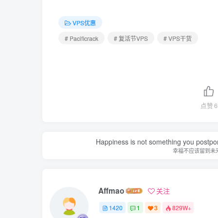
VPS优惠
# Pacificrack
# 复活节VPS
# VPS干货
点赞
6
Happiness is not something you postpone
幸福不应该留到未
Affmao
关注
1420
1
3
829W+