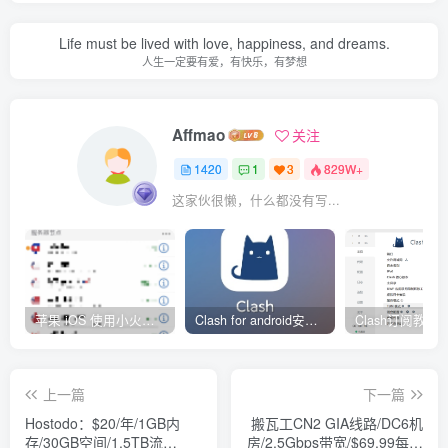
Life must be lived with love, happiness, and dreams.
人生一定要有爱，有快乐，有梦想
Affmao
关注
1420
1
3
829W+
这家伙很懒，什么都没有写...
苹果 iOS 使用小火箭(shadowrocket)新手教程
Clash for android安卓客户端保姆级新手使用教程
上一篇
下一篇
Hostodo：$20/年/1GB内
搬瓦工CN2 GIA线路/DC6机
存/30GB空间/1.5TB流
房/2.5Gbps带宽/$69.99每季