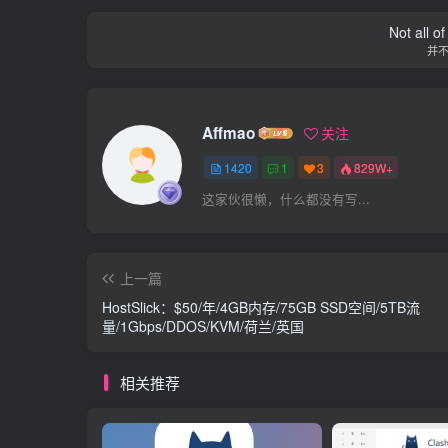
Not all o
并
Affmao
关注
1420
1
3
829W+
这家伙很懒，什么都没有写...
上一篇
HostSlick：$50/年/4GB内存/75GB SSD空间/5TB流
量/1Gbps/DDOS/KVM/荷兰/英国
相关推荐