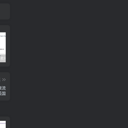
Clash订阅教程 For Windows中文使用图文教程
Clash for Mac使用教程
Quantumult保姆级新手使用教程-IOS圈
篇
不限流
/英国