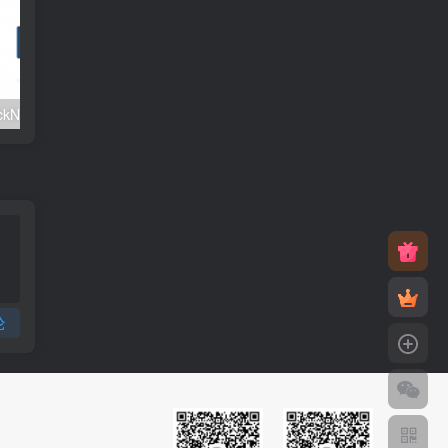
#元旦优惠#RackNerd：$21.8每年/3核CPU/2G内存/25G SSD/4T流量/1Gbps/1个IP/KVM
v2rayNG 新手配置订阅教程（Android）
论