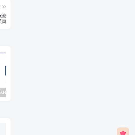
篇
不限流
/英国
#元旦优惠#RackNerd：$21.8每年/3核CPU/2G内存/25G SSD/4T流量/1Gbps/1个IP/KVM
v2rayNG 新手配置订阅教程（Android）