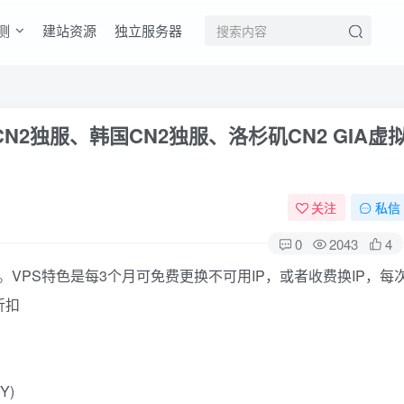
测
建站资源
独立服务器
CN2独服、韩国CN2独服、洛杉矶CN2 GIA虚
关注
私信
0
2043
4
拟主机。VPS特色是每3个月可免费更换不可用IP，或者收费换IP，每
折扣
Y)