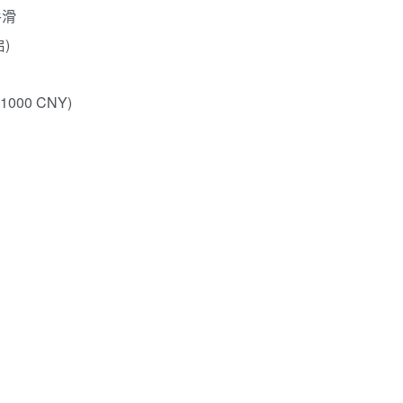
手滑
启)
00 CNY)