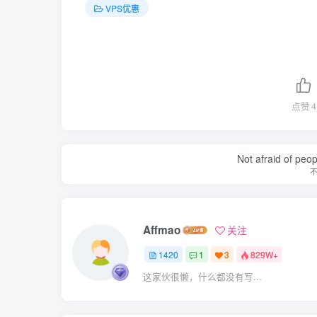
VPS优惠
点赞
4
Not afraid of peop
Affmao
关注
1420
1
3
829W+
这家伙很懒，什么都没有写...