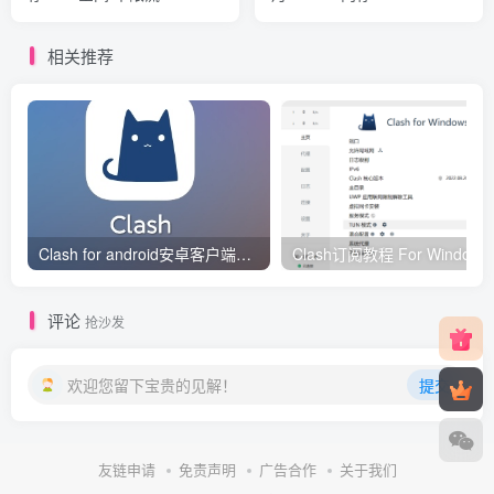
量/100Mbps/IPv6/KVM/俄罗
间/250GB流
斯
量/100Mbps/VMWARE/台湾
相关推荐
Clash for android安卓客户端保姆级新手使用教程
Clash订阅教
评论
抢沙发
欢迎您留下宝贵的见解！
提交
友链申请
免责声明
广告合作
关于我们