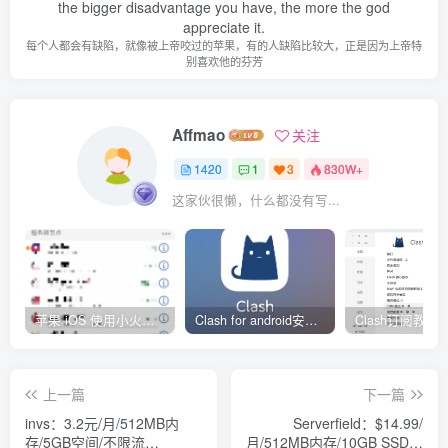
the bigger disadvantage you have, the more the god
appreciate it.
每个人都会有缺陷，就像被上帝咬过的苹果，有的人缺陷比较大，正是因为上帝特
别喜欢他的芬芳
Affmao
关注
1420
1
3
830W+
这家伙很懒，什么都没有写...
苹果 iOS 使用小火箭(shadowrocket)新手教程
Clash for android安卓客户端保姆级新手使用教程
上一篇
下一篇
invs：3.2元/月/512MB内
Serverfield：$14.99/
存/5GB空间/不限流
月/512MB内存/10GB SSD空