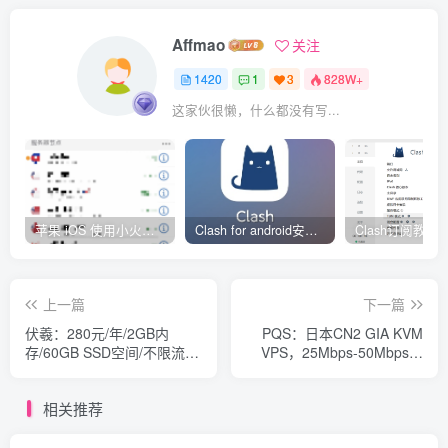
Affmao
关注
1420
1
3
828W+
这家伙很懒，什么都没有写...
苹果 iOS 使用小火箭(shadowrocket)新手教程
Clash for android安卓客户端保姆级新手使用教程
上一篇
下一篇
伏羲：280元/年/2GB内
PQS：日本CN2 GIA KVM
存/60GB SSD空间/不限流
VPS，25Mbps-50Mbps端
量/20Mbps/DDOS/KVM/洛
口，不限流量，最低月付
杉矶CN2 GIA
158元
相关推荐