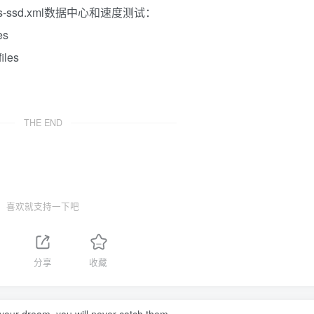
s/vps-ssd.xml数据中心和速度测试：
es
iles
THE END
喜欢就支持一下吧
分享
收藏
your dream, you will never catch them.