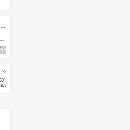
Clash订阅教程 For Windows中文使用图文教程
Clash for Mac使用教程
Quantumult保姆级新手使用教程-IOS圈
篇
TB流
GIA