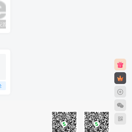
v2rayNG 新手配置订阅教程（Android）
#元旦优惠#RackNerd：$21.8每年/3核CPU/2G内存/25G SSD/4T流量/1Gbps/1个IP/KVM
论