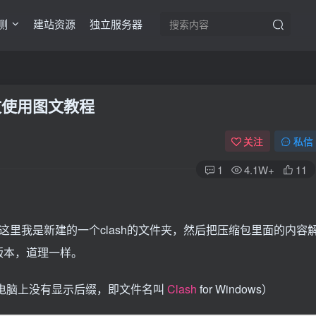
测
建站资源
独立服务器
s中文使用图文教程
关注
私信
1
4.1W+
11
这里我是新建的一个clash的文件夹，然后把压缩包里面的内容
版本，道理一样。
e（部分电脑上没有显示后缀，即文件名叫
Clash
for Windows）