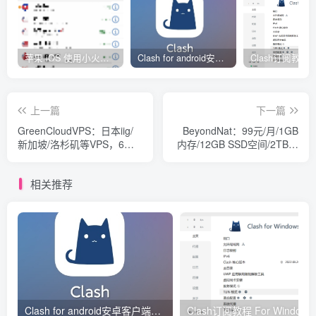
苹果 iOS 使用小火箭(shadowrocket)新手教程
Clash for android安卓客户端保姆级新手使用教程
上一篇
下一篇
GreenCloudVPS：日本iig/
BeyondNat：99元/月/1GB
新加坡/洛杉矶等VPS，6折
内存/12GB SSD空间/2TB流
优惠；Windows VPS半年付
量/120Mbps端口/NAT/KVM/
及以上，双倍内存
上海联通
相关推荐
Clash for android安卓客户端保姆级新手使用教程
Clash订阅教