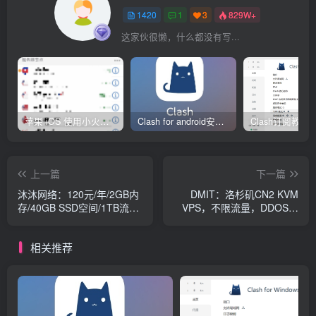
1420
1
3
829W+
这家伙很懒，什么都没有写...
苹果 iOS 使用小火箭(shadowrocket)新手教程
Clash for android安卓客户端保姆级新手使用教程
上一篇
下一篇
沐沐网络：120元/年/2GB内
DMIT：洛杉矶CN2 KVM
存/40GB SSD空间/1TB流
VPS，不限流量，DDOS防
量/100Mbps端口/KVM/洛杉
护，稳定建站，最低年付
矶/香港CMI
75.92美金
相关推荐