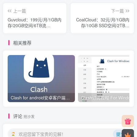
上一篇
下一篇
Guvcloud：199元/月/1GB内
CoalCloud：32元/月/1GB内
存/20GB空间/6TB流
存/10GB SSD空间/2TB流
量/100Mbps-500Mbps端
量/200Mbps端口/Hyper-v/镇
口/KVM/徐州联通
江三线
相关推荐
Clash for android安卓客户端保姆级新手使用教程
Clash订阅教
评论
抢沙发
欢迎您留下宝贵的见解！
提交