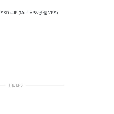
D+4IP (Multi VPS 多個 VPS)
THE END