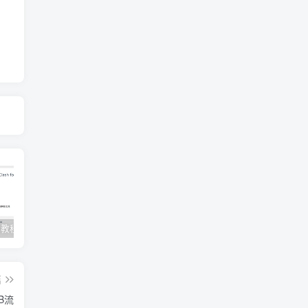
Clash订阅教程 For Windows中文使用图文教程
Clash for Mac使用教程
Quantumult保姆级新手使用教程-IOS圈
篇
TB流