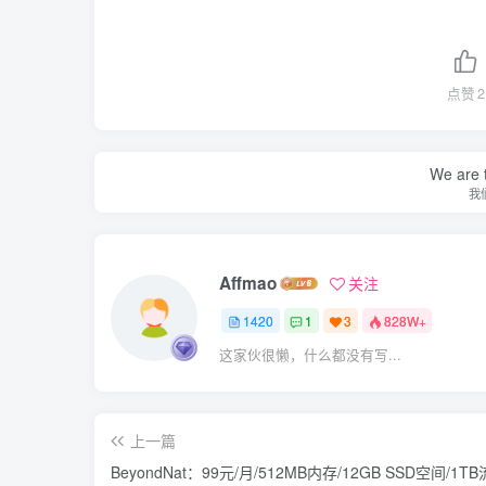
点赞
2
We are t
我
Affmao
关注
1420
1
3
828W+
这家伙很懒，什么都没有写...
上一篇
BeyondNat：99元/月/512MB内存/12GB SSD空间/1TB