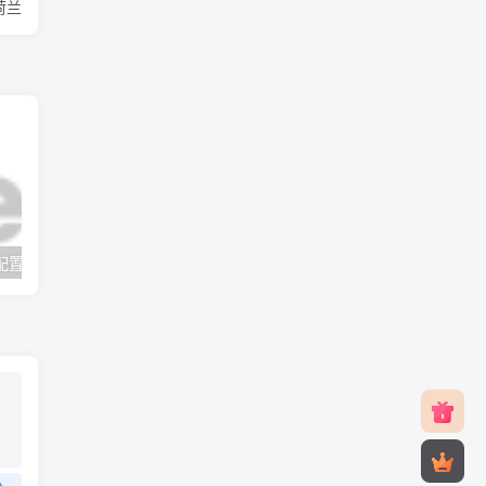
/荷兰
v2rayNG 新手配置订阅教程（Android）
#元旦优惠#RackNerd：$21.8每年/3核CPU/2G内存/25G SSD/4T流量/1Gbps/1个IP/KVM