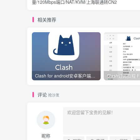
量/120Mbps端口/NAT/KVM/上海联通转CN2
相关推荐
Clash for android安卓客户端保姆级新手使用教程
评论
抢沙发
昵称