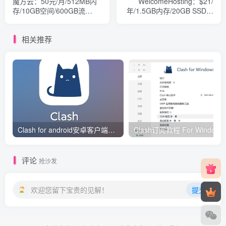
魔方云：50元/月/512MB内
WelcomeHosting：$21/
存/10GB空间/600GB流
年/1.5GB内存/20GB SSD空
量/100Mbps/OpenVZ/动态
间/1.5TB流量/1Gbps/KVM/
IPv4/NAT/IPv6/香港HKT
洛杉矶
相关推荐
Clash for android安卓客户端保姆级新手使用教程
Clash订阅教
评论
抢沙发
欢迎您留下宝贵的见解！
提交