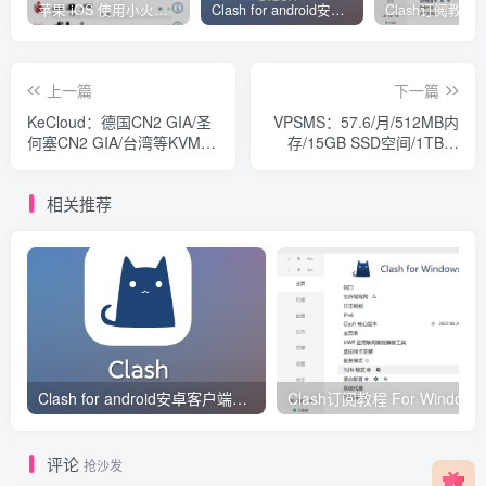
苹果 iOS 使用小火箭(shadowrocket)新手教程
Clash for android安卓客户端保姆级新手使用教程
上一篇
下一篇
KeCloud：德国CN2 GIA/圣
VPSMS：57.6/月/512MB内
何塞CN2 GIA/台湾等KVM
存/15GB SSD空间/1TB流
VPS，季付8折、年付7折，
量/100Mbps端口/KVM/洛杉
最低月付8美金
矶CN2 GIA
相关推荐
Clash for android安卓客户端保姆级新手使用教程
Clash订阅教
评论
抢沙发