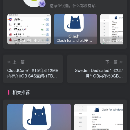
这家伙很懒，什么都没有写...
苹果 iOS 使用小火箭(shadowrocket)新手教程
Clash for android安卓客户端保姆级新手使用教程
上一篇
下一篇
CloudCone：$15/年/512MB
Sweden Dedicated：€2.5/
内存/10GB SAS空间/1TB流
月/1GB内存/50GB空
量/1Gbps端口/KVM/洛杉矶
间/400GB流量/1Gbps端
CN2
口/KVM/瑞典
相关推荐