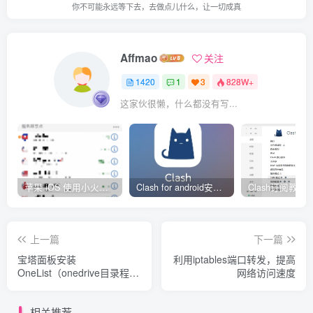
你不可能永远等下去，去做点儿什么，让一切成真
Affmao
关注
1420
1
3
828W+
这家伙很懒，什么都没有写...
苹果 iOS 使用小火箭(shadowrocket)新手教程
Clash for android安卓客户端保姆级新手使用教程
上一篇
下一篇
宝塔面板安装
利用iptables端口转发，提高
OneList（onedrive目录程
网络访问速度
序），并设置反代，创建个
人网盘系统
相关推荐