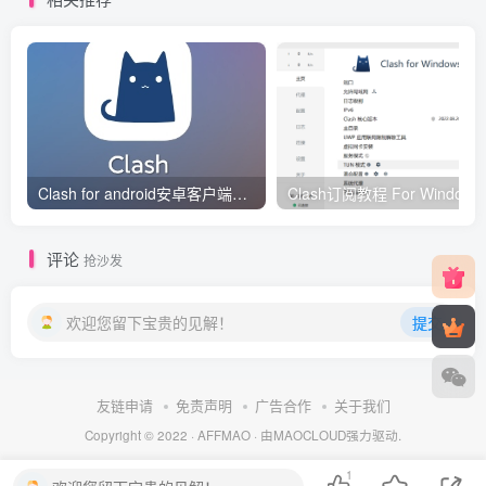
Clash for android安卓客户端保姆级新手使用教程
Clash订阅教
评论
抢沙发
欢迎您留下宝贵的见解！
提交
友链申请
免责声明
广告合作
关于我们
Copyright © 2022 ·
AFFMAO
· 由
MAOCLOUD
强力驱动.
1