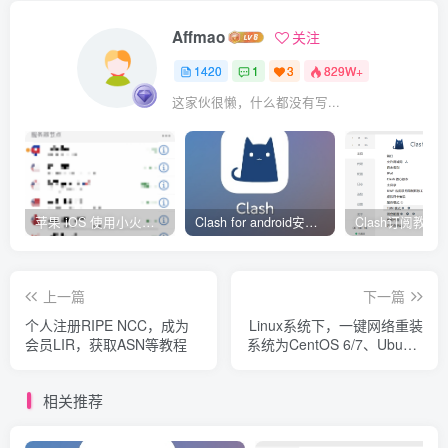
Affmao
关注
1420
1
3
829W+
这家伙很懒，什么都没有写...
苹果 iOS 使用小火箭(shadowrocket)新手教程
Clash for android安卓客户端保姆级新手使用教程
上一篇
下一篇
个人注册RIPE NCC，成为
Linux系统下，一键网络重装
会员LIR，获取ASN等教程
系统为CentOS 6/7、Ubuntu
16/18、Debian 9
相关推荐