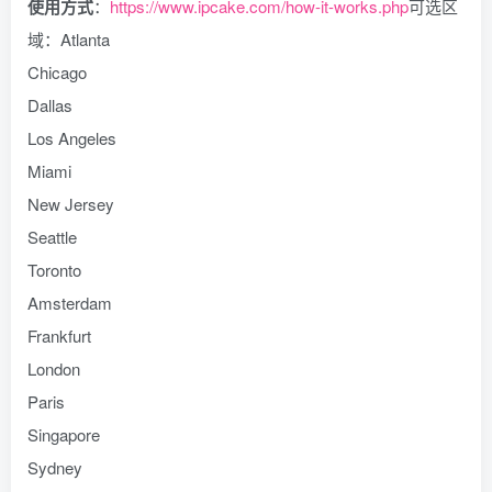
使用方式
：
https://www.ipcake.com/how-it-works.php
可选区
域：Atlanta
Chicago
Dallas
Los Angeles
Miami
New Jersey
Seattle
Toronto
Amsterdam
Frankfurt
London
Paris
Singapore
Sydney