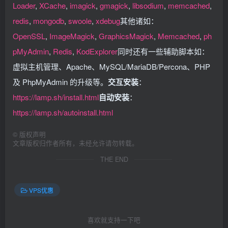
Loader
,
XCache
,
imagick
,
gmagick
,
libsodium
,
memcached
,
redis
,
mongodb
,
swoole
,
xdebug
其他诸如：
OpenSSL
,
ImageMagick
,
GraphicsMagick
,
Memcached
,
ph
pMyAdmin
,
Redis
,
KodExplorer
同时还有一些辅助脚本如：
虚拟主机管理、Apache、MySQL/MariaDB/Percona、PHP
及 PhpMyAdmin 的升级等。
交互安装
：
https://lamp.sh/install.html
自动安装
：
https://lamp.sh/autoinstall.html
©
版权声明
文章版权归作者所有，未经允许请勿转载。
THE END
VPS优惠
喜欢就支持一下吧