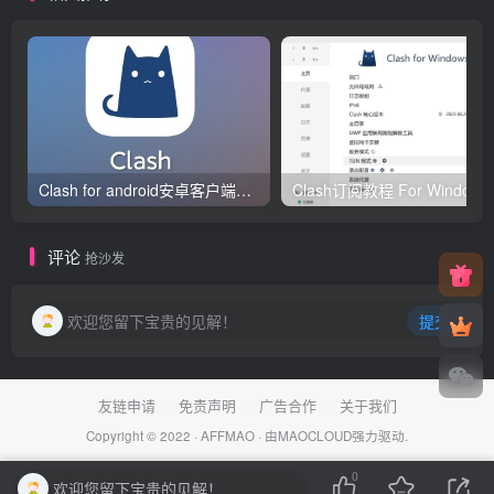
Clash for android安卓客户端保姆级新手使用教程
Clash订阅教
评论
抢沙发
欢迎您留下宝贵的见解！
提交
友链申请
免责声明
广告合作
关于我们
Copyright © 2022 ·
AFFMAO
· 由
MAOCLOUD
强力驱动.
0
欢迎您留下宝贵的见解！