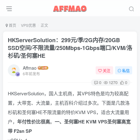
首页
VPS优惠
正文
HKServerSolution：299元/季/2G内存/20GB
SSD空间/不限流量/250Mbps-1Gbps端口/KVM/洛
杉矶/圣何塞HE
Affmao
关注
私信
6年前发布
0
1270
0
HKServerSolution，国人主机商，其VPS特色是均为较高配
置，大带宽、大流量，主机百科介绍过多次。下面是几款洛
杉矶和圣何塞HE不限流量的特价KVM VPS，适合大流量用
户，
年付性价比很高
。
一、圣何塞HE KVM VPS
圣何塞高宽
带 F2sn SP