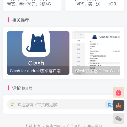
带宽，年付78元；2核4G内
VPS，买一送一，1GB内
存5M带宽，3年付600元
存，月付5美金
相关推荐
Clash for android安卓客户端保姆级新手使用教程
Clash订阅教
评论
抢沙发
欢迎您留下宝贵的见解！
提交
友链申请
免责声明
广告合作
关于我们