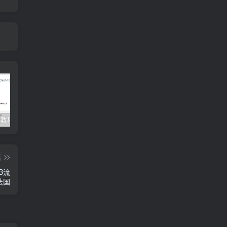
Clash订阅教程 For Windows中文使用图文教程
Clash for Mac使用教程
Quantumult保姆级新手使用教程-IOS圈
篇
TB流
/法国