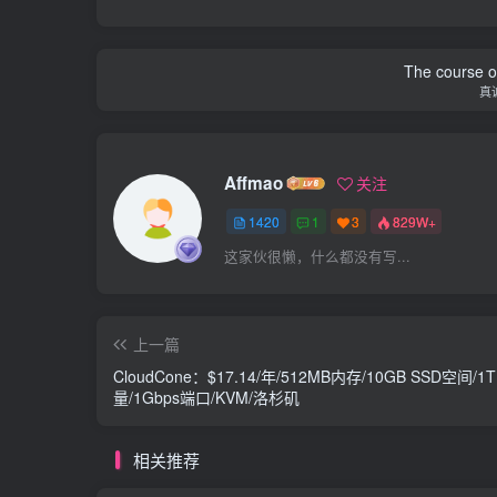
The course of
真
Affmao
关注
1420
1
3
829W+
这家伙很懒，什么都没有写...
上一篇
CloudCone：$17.14/年/512MB内存/10GB SSD空间/1
量/1Gbps端口/KVM/洛杉矶
相关推荐