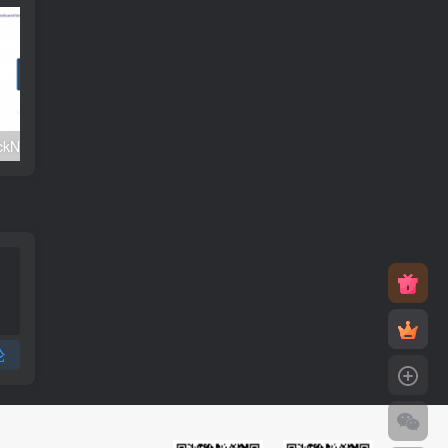
#元旦优惠#RackNerd：$21.8每年/3核CPU/2G内存/25G SSD/4T流量/1Gbps/1个IP/KVM
v2rayNG 新手配置订阅教程（Android）
论