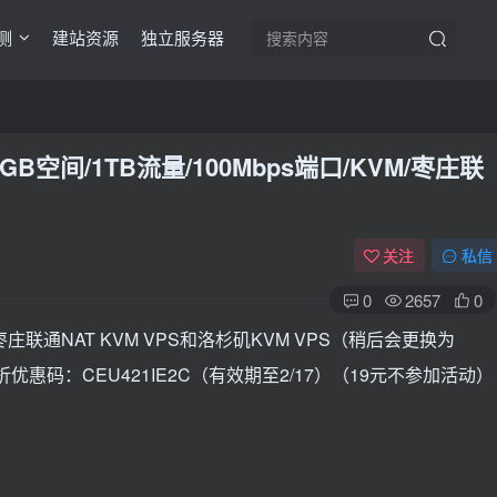
测
建站资源
独立服务器
/5GB空间/1TB流量/100Mbps端口/KVM/枣庄联
关注
私信
0
2657
0
庄联通NAT KVM VPS和洛杉矶KVM VPS（稍后会更换为
优惠码：CEU421IE2C（有效期至2/17）（19元不参加活动）