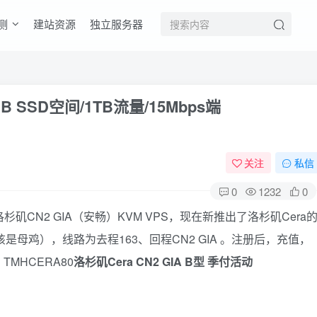
测
建站资源
独立服务器
GB SSD空间/1TB流量/15Mbps端
关注
私信
0
1232
0
矶CN2 GIA（安畅）KVM VPS，现在新推出了洛杉矶Cera
（应该是母鸡），线路为去程163、回程CN2 GIA 。注册后，充值，
MHCERA80
洛杉矶Cera CN2 GIA B型 季付活动