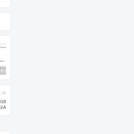
Clash订阅教程 For Windows中文使用图文教程
Clash for Mac使用教程
Quantumult保姆级新手使用教程-IOS圈
篇
0GB
GIA