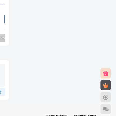
#元旦优惠#RackNerd：$21.8每年/3核CPU/2G内存/25G SSD/4T流量/1Gbps/1个IP/KVM
v2rayNG 新手配置订阅教程（Android）
论