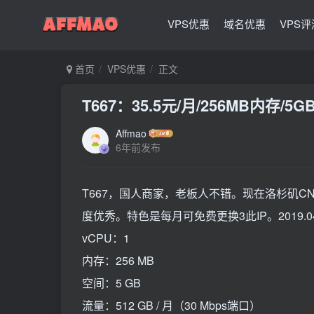
VPS优惠
域名优惠
VPS评
首页
VPS优惠
正文
T667：35.5元/月/256MB内存/5
Affmao
6年前发布
T667，国人商家，老板人不错。现在洛杉矶CN
度优秀。特色是每月可免费更换3此IP。2019.04
vCPU：1
内存：256 MB
空间：5 GB
流量：512 GB / 月（30 Mbps端口）