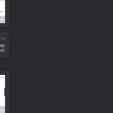
Clash订阅教程 For Windows中文使用图文教程
Clash for Mac使用教程
Quantumult保姆级新手使用教程-IOS圈
篇
VM/
GT
#元旦优惠#RackNerd：$21.8每年/3核CPU/2G内存/25G SSD/4T流量/1Gbps/1个IP/KVM
v2rayNG 新手配置订阅教程（Android）