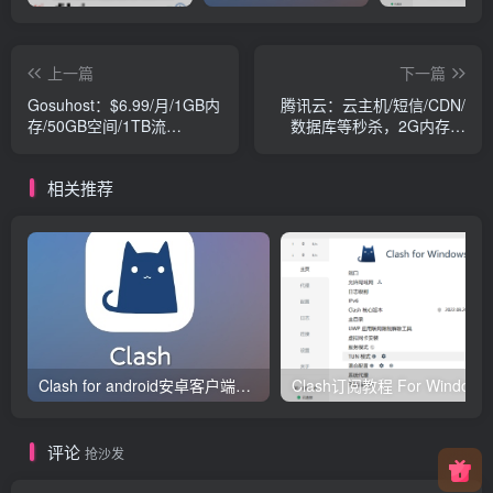
上一篇
下一篇
Gosuhost：$6.99/月/1GB内
腾讯云：云主机/短信/CDN/
存/50GB空间/1TB流
数据库等秒杀，2G内存、
量/KVM/达拉斯
50GB空间的VPS，年付99
元；有国内、香港等VPS
相关推荐
Clash for android安卓客户端保姆级新手使用教程
Clash订阅教
评论
抢沙发