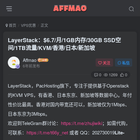
首页
VPS优惠
正文
LayerStack：$6.7/月/1GB内存/30GB SSD空
间/1TB流量/KVM/香港/日本/新加坡
Affmao
关注
私信
6年前发布
0
1269
0
LayerStack，PacHosting旗下，专注于提供基于Openstack
的KVM VPS，有香港、日本东京、新加坡等数据中心。年付
性价比最高。香港对国内带宽还可以，新加坡仅为1Mbps、
日本东京为3Mbps。
欢迎到TeleGram群讨论：
https://t.me/zhujiwiki
；如需代购，
可联系：
https://t.me/t66y_net
或者 QQ：202730019
Lite-