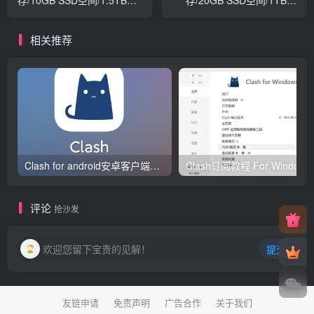
存/10GB SSD空间/1.5TB流
存/20GB SSD空间/1TB流
量/KVM/新西伯利亚
量/KVM/佛利蒙/达拉斯
相关推荐
Clash for android安卓客户端保姆级新手使用教程
Clash订阅教
评论
抢沙发
欢迎您留下宝贵的见解！
提交
友链申请
免责声明
广告合作
关于我们