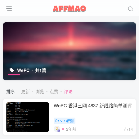
WePC
共1篇
排序
更新
浏览
点赞
评论
WePC 香港三网 4837 新线路简单测评
VPS评测
2年前
14