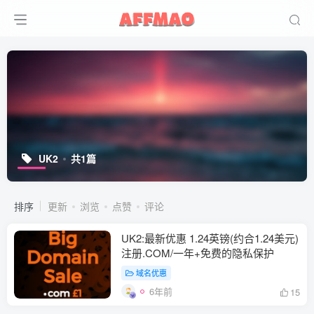
UK2
共1篇
排序
更新
浏览
点赞
评论
UK2:最新优惠 1.24英镑(约合1.24美元)
注册.COM/一年+免费的隐私保护
域名优惠
6年前
15