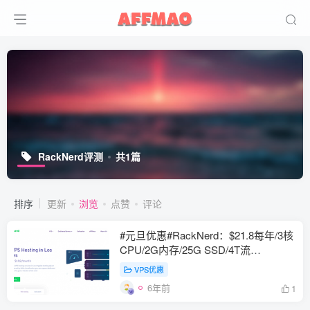
RackNerd评测
共1篇
排序
更新
浏览
点赞
评论
#元旦优惠#RackNerd：$21.8每年/3核
CPU/2G内存/25G SSD/4T流
量/1Gbps/1个IP/KVM
VPS优惠
6年前
1