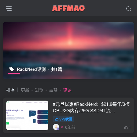
RackNerd评测
共1篇
排序
更新
浏览
点赞
评论
#元旦优惠#RackNerd：$21.8每年/3核
CPU/2G内存/25G SSD/4T流
量/1Gbps/1个IP/KVM
VPS优惠
6年前
1