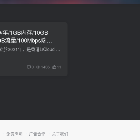
99/年/1GB内存/10GB
GB流量/100Mbps端
P
LiCloud，LiCloud 成立於2021年，是香港LiCloud Limited(CR No.3013909)旗下的品牌，主要提供香港KVM VPS，分为精简网络和高级网络。支持Paypal（額外征收0.5USD+6%手續費）、支付宝付款。现在...
0
1436
11
免责声明
广告合作
关于我们