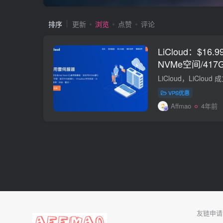
排序
更新
浏览
点赞
评论
LiCloud：$16.
NVMe空间/417
口/KVM/香港BG
VPS优惠
Affmao
4年前
友链申请