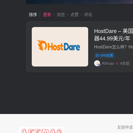
排序
更新
浏览
点赞
评论
HostDare – 
器44.99美元/年
VPS优惠
Affmao
4年前
友链申请