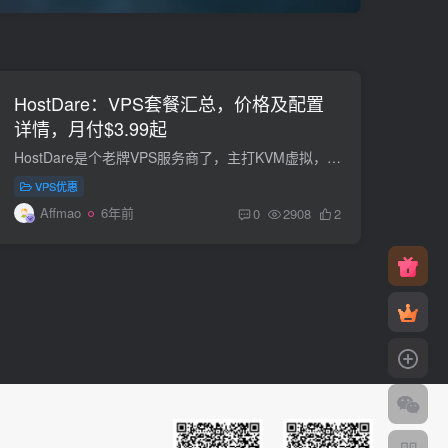
HostDare：VPS套餐汇总，价格及配置
详情，月付$3.99起
HostDare是个老牌VPS服务商了，主打KVM虚拟，电信CN2 GIA、 CN2 GT网络，联通移动直连，速度快，稳定性非常好。目前接入的是cera的网络，大陆和美国西海岸之间的电信、联通、移动都是路由优化网...
VPS优惠
Affmao
6年前
0
2908
2