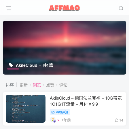
AkileCloud
共1篇
排序
更新
浏览
点赞
评论
AkileCloud – 德国法兰克福 – 10G带宽
1C1G1T流量 – 月付￥9.9
VPS评测
1年前
14