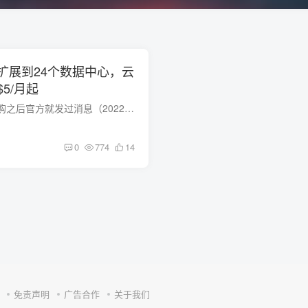
前已扩展到24个数据中心，云
5/月起
linode自从akamai收购之后官方就发过消息（2022.8）要扩展更多的数据中心（至少23个），当前官方已经实现了这个承诺。当前，linode的云服务器的数据中心已经分布到了：亚特兰大、芝加哥、达拉斯...
0
774
14
免责声明
广告合作
关于我们