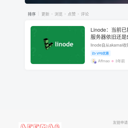
排序
更新
浏览
点赞
评论
Linode：当
服务器依旧还是$
VPS优惠
Affmao
3年前
友链申请