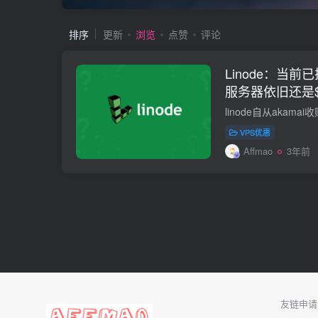
排序
更新
浏览
点赞
评论
Linode：当
服务器依旧还是$
VPS优惠
Affmao
3年前
友链申请