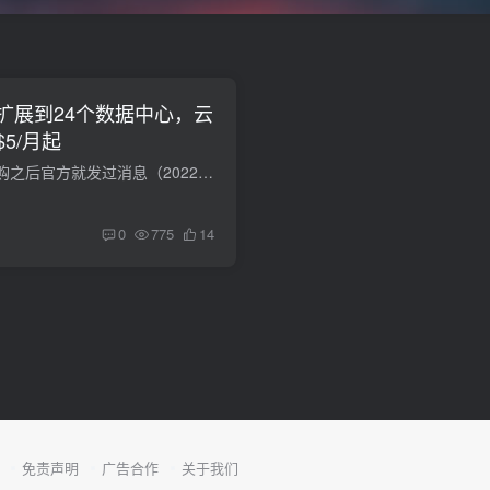
前已扩展到24个数据中心，云
5/月起
linode自从akamai收购之后官方就发过消息（2022.8）要扩展更多的数据中心（至少23个），当前官方已经实现了这个承诺。当前，linode的云服务器的数据中心已经分布到了：亚特兰大、芝加哥、达拉斯...
0
775
14
免责声明
广告合作
关于我们