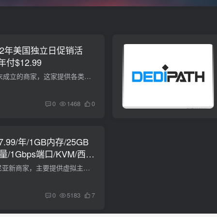
 2022年美国独立日促销活
付$12.99
RackNerd，2019年末成立的商家，这家提供各类KVM VPS、独立服务器、虚拟主机、分销主机等，主机百科介绍过几次。现在最新优惠，数据中心为西雅图。支持Paypal、支付宝付款（建议使用Paypal付款...
0
1468
0
：€7.99/年/1GB内存/25GB
量/1Gbps端口/KVM/西雅
Liga Hosting，罗马尼亚新商家，主要提供虚拟主机、KVM VPS、独立服务器等，VPS数据中心有荷兰和西雅图。下面是西雅图KVM VPS。 SEATTLE – KVM SSD 1 vCPU：1 内存：1 GB 空间：25 GB SSD 流量...
0
5183
7