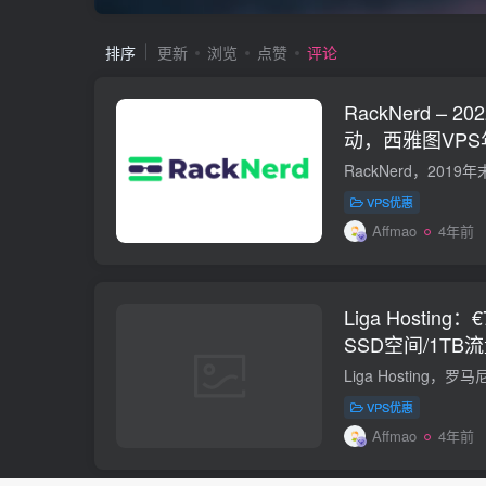
排序
更新
浏览
点赞
评论
RackNerd –
动，西雅图VPS年
VPS优惠
Affmao
4年前
Liga Hosting
SSD空间/1TB流
图
VPS优惠
Affmao
4年前