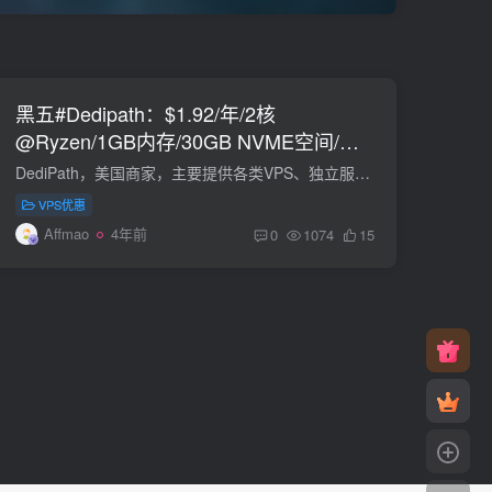
黑五#Dedipath：$1.92/年/2核
@Ryzen/1GB内存/30GB NVME空间/不
限流量/1Gbps端口/KVM/圣何塞/洛杉矶/
DediPath，美国商家，主要提供各类VPS、独立服务器、主机托管等，主机百科介绍过多次。现在2022黑五优惠，全场VPS 35折优惠，性价比高。支持Paypal、支付宝、微信付款。 此次，感觉AMD Ryzen处...
西雅图等等
VPS优惠
Affmao
4年前
0
1074
15