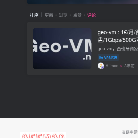
排序
更新
浏览
点赞
评论
geo-vm : 1€/
盘/1Gbps/500
VPS优惠
Affmao
3年前
友链申请