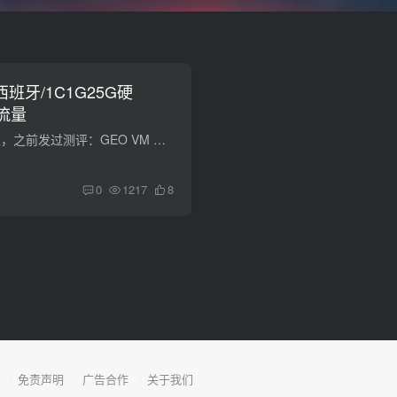
月/西班牙/1C1G25G硬
G流量
geo-vm，西班牙商家，之前发过测评：GEO VM 西班牙VPS测评 1.5€月付，应该是商家重新寻找的上游，并设置独立IP VPS。 VMvCoreRAMSSDNetworkIPv4BandwidthPrice (Monthly)VM2011GB25GB100 MB/...
0
1217
8
免责声明
广告合作
关于我们