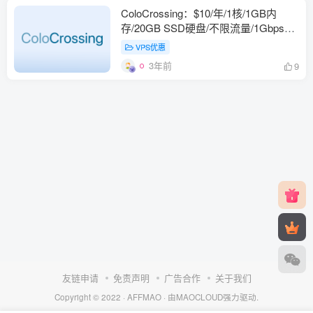
ColoCrossing：$10/年/1核/1GB内
存/20GB SSD硬盘/不限流量/1Gbps端
口/KVM/纽约
VPS优惠
3年前
9
友链申请
免责声明
广告合作
关于我们
Copyright © 2022 ·
AFFMAO
· 由
MAOCLOUD
强力驱动.