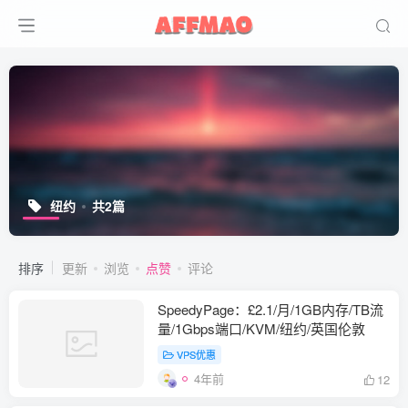
纽约
共2篇
排序
更新
浏览
点赞
评论
SpeedyPage：£2.1/月/1GB内存/TB流
量/1Gbps端口/KVM/纽约/英国伦敦
VPS优惠
4年前
12