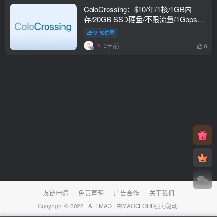
ColoCrossing：$10/年/1核/1GB内
存/20GB SSD硬盘/不限流量/1Gbps端
口/KVM/纽约
VPS优惠
3年前
9
友链申请
免责声明
广告合作
关于我们
Copyright © 2022 ·
AFFMAO
· 由
MAOCLOUD
强力驱动.