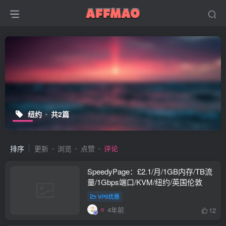
纽约
共2篇
排序
更新
浏览
点赞
评论
SpeedyPage：£2.1/月/1GB内存/TB流
量/1Gbps端口/KVM/纽约/英国伦敦
VPS优惠
4年前
12