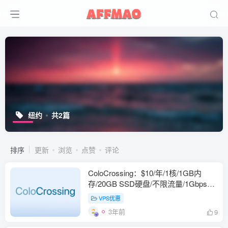
纽约
共2篇
排序
更新
浏览
点赞
评论
ColoCrossing：$10/年/1核/1GB内
存/20GB SSD硬盘/不限流量/1Gbps端
口/KVM/纽约
VPS优惠
3年前
9