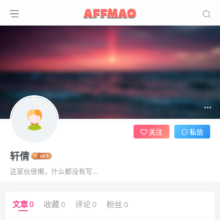
关注
私信
轩倩
这家伙很懒，什么都没有写...
文章
0
收藏
0
评论
0
粉丝
0