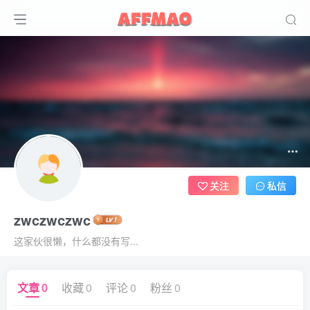
关注
私信
zwczwczwc
这家伙很懒，什么都没有写...
文章
0
收藏
0
评论
0
粉丝
0