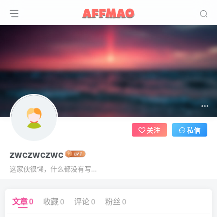
关注
私信
zwczwczwc
这家伙很懒，什么都没有写...
文章
0
收藏
0
评论
0
粉丝
0