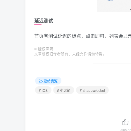
延迟测试
首页有测试延迟的标点，点击即可，列表会显
©
版权声明
文章版权归作者所有，未经允许请勿转载。
建站资源
# iOS
# 小火箭
# shadowrocket
点赞
2